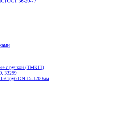
С) ОСТ 36-20-77
дками
ые с ручкой (ТМКЩ)
, 33259
ПЭ труб DN 15-1200мм