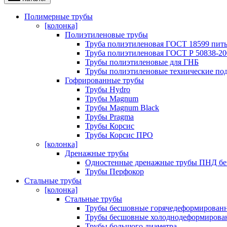
Полимерные трубы
[колонка]
Полиэтиленовые трубы
Труба полиэтиленовая ГОСТ 18599 пить
Труба полиэтиленовая ГОСТ Р 50838-20
Трубы полиэтиленовые для ГНБ
Трубы полиэтиленовые технические под
Гофрированные трубы
Трубы Hydro
Трубы Magnum
Трубы Magnum Black
Трубы Pragma
Трубы Корсис
Трубы Корсис ПРО
[колонка]
Дренажные трубы
Одностенные дренажные трубы ПНД без 
Трубы Перфокор
Стальные трубы
[колонка]
Стальные трубы
Трубы бесшовные горячедеформирован
Трубы бесшовные холоднодеформирова
Трубы большого диаметра