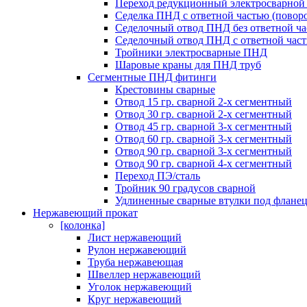
Переход редукционный электросварно
Седелка ПНД с ответной частью (поворо
Седелочный отвод ПНД без ответной ча
Седелочный отвод ПНД с ответной час
Тройники электросварные ПНД
Шаровые краны для ПНД труб
Сегментные ПНД фитинги
Крестовины сварные
Отвод 15 гр. сварной 2-х сегментный
Отвод 30 гр. сварной 2-х сегментный
Отвод 45 гр. сварной 3-х сегментный
Отвод 60 гр. сварной 3-х сегментный
Отвод 90 гр. сварной 3-х сегментный
Отвод 90 гр. сварной 4-х сегментный
Переход ПЭ/сталь
Тройник 90 градусов сварной
Удлиненные сварные втулки под флане
Нержавеющий прокат
[колонка]
Лист нержавеющий
Рулон нержавеющий
Труба нержавеющая
Швеллер нержавеющий
Уголок нержавеющий
Круг нержавеющий