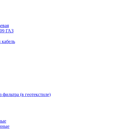
евая
09 ГАЗ
 кабель
фильтра (в геотекстиле)
ные
нные