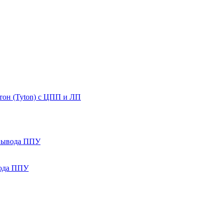
он (Tyton) с ЦПП и ЛП
 вывода ППУ
вода ППУ