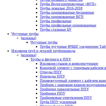
Трубы Водогазопроводные «ВГП»
Трубы лежалые 2016-2018
Трубы оцинкованные бесшовные
Трубы оцинкованные ВГП
Трубы профильные
Трубы профильные оцинкованные
Трубы стальные БУ
Чугунные трубы
[колонка]
Чугунные трубы
Трубы чугунные ВЧШГ соединение Тайт
Изоляция труб и деталей трубопровода
[колонка]
Трубы и фитинги в ППУ
Изоляция стыков и комплектующие
Концевой элемент с торцевым кабелем
Отводы ППУ
Переходы ППУ
Промежуточный элемент с кабелем вы
Тройник с шаровым краном воздушника
Тройники параллельные ППУ
Тройники ППУ
Тройниковые ответвления ППУ
Труба ППУ усиленная