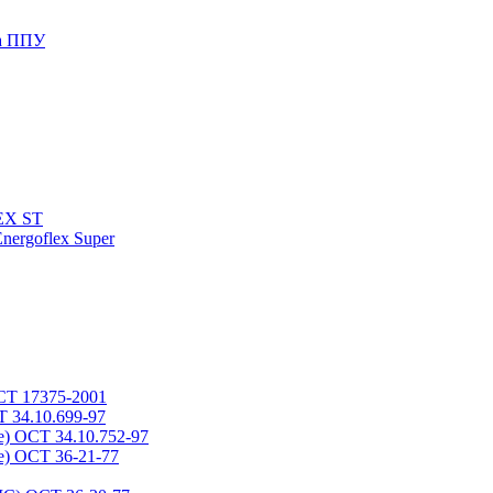
да ППУ
LEX ST
nergoflex Super
СТ 17375-2001
 34.10.699-97
) ОСТ 34.10.752-97
) ОСТ 36-21-77