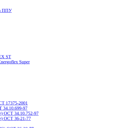
да ППУ
LEX ST
nergoflex Super
СТ 17375-2001
 34.10.699-97
) ОСТ 34.10.752-97
) ОСТ 36-21-77