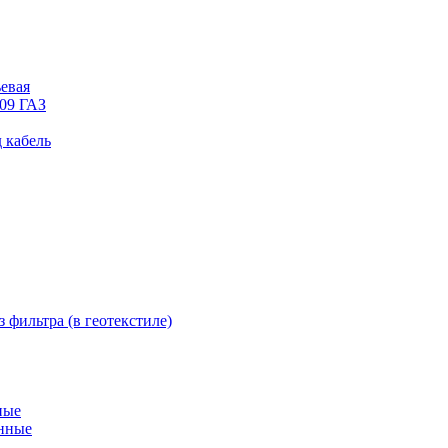
евая
09 ГАЗ
 кабель
фильтра (в геотекстиле)
ные
нные