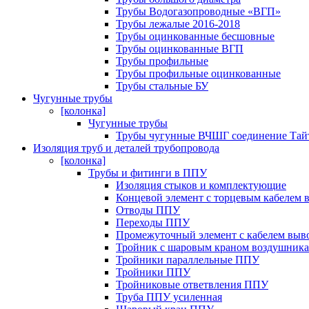
Трубы Водогазопроводные «ВГП»
Трубы лежалые 2016-2018
Трубы оцинкованные бесшовные
Трубы оцинкованные ВГП
Трубы профильные
Трубы профильные оцинкованные
Трубы стальные БУ
Чугунные трубы
[колонка]
Чугунные трубы
Трубы чугунные ВЧШГ соединение Тайт
Изоляция труб и деталей трубопровода
[колонка]
Трубы и фитинги в ППУ
Изоляция стыков и комплектующие
Концевой элемент с торцевым кабелем
Отводы ППУ
Переходы ППУ
Промежуточный элемент с кабелем вы
Тройник с шаровым краном воздушника
Тройники параллельные ППУ
Тройники ППУ
Тройниковые ответвления ППУ
Труба ППУ усиленная