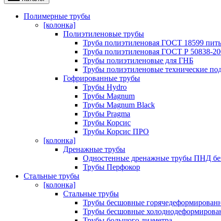
Полимерные трубы
[колонка]
Полиэтиленовые трубы
Труба полиэтиленовая ГОСТ 18599 пить
Труба полиэтиленовая ГОСТ Р 50838-20
Трубы полиэтиленовые для ГНБ
Трубы полиэтиленовые технические под
Гофрированные трубы
Трубы Hydro
Трубы Magnum
Трубы Magnum Black
Трубы Pragma
Трубы Корсис
Трубы Корсис ПРО
[колонка]
Дренажные трубы
Одностенные дренажные трубы ПНД без 
Трубы Перфокор
Стальные трубы
[колонка]
Стальные трубы
Трубы бесшовные горячедеформирован
Трубы бесшовные холоднодеформирова
Трубы большого диаметра