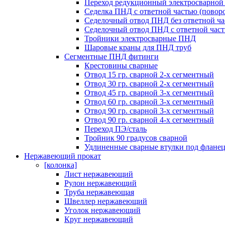
Переход редукционный электросварно
Седелка ПНД с ответной частью (поворо
Седелочный отвод ПНД без ответной ча
Седелочный отвод ПНД с ответной час
Тройники электросварные ПНД
Шаровые краны для ПНД труб
Сегментные ПНД фитинги
Крестовины сварные
Отвод 15 гр. сварной 2-х сегментный
Отвод 30 гр. сварной 2-х сегментный
Отвод 45 гр. сварной 3-х сегментный
Отвод 60 гр. сварной 3-х сегментный
Отвод 90 гр. сварной 3-х сегментный
Отвод 90 гр. сварной 4-х сегментный
Переход ПЭ/сталь
Тройник 90 градусов сварной
Удлиненные сварные втулки под флане
Нержавеющий прокат
[колонка]
Лист нержавеющий
Рулон нержавеющий
Труба нержавеющая
Швеллер нержавеющий
Уголок нержавеющий
Круг нержавеющий