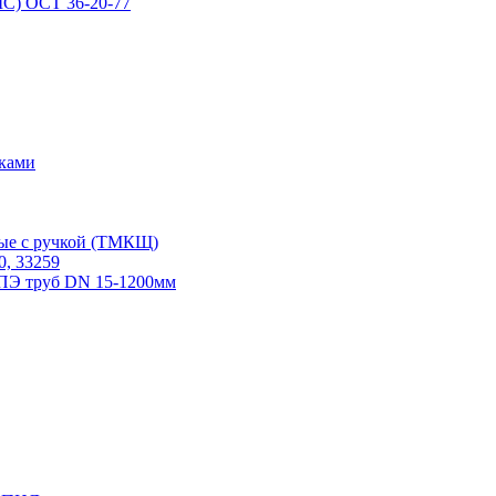
С) ОСТ 36-20-77
дками
ые с ручкой (ТМКЩ)
, 33259
ПЭ труб DN 15-1200мм