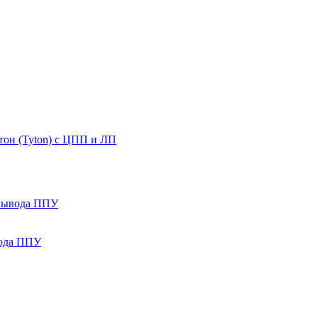
он (Tyton) с ЦПП и ЛП
 вывода ППУ
вода ППУ